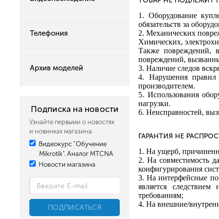
ТОВАР НЕ ПОДЛЕЖИТ 
1. Оборудование купл
обязательств за оборуд
2. Механических повре
Телефония
Химических, электрохи
Также повреждений, в
повреждений, вызванны
Архив моделей
3. Наличие следов вскр
4. Нарушения правил 
производителем.
5. Использования обо
нагрузки.
Подписка на новости
6. Неисправностей, вы
Узнайте первыми о новостях
и новинках магазина
ГАРАНТИЯ НЕ РАСПРОС
Видеокурс "Обучение
1. На ущерб, причинен
Mikrotik". Аналог MTCNA
2. На совместимость д
Новости магазина
конфигурирования сист
3. На интерфейсные пор
является следствием
требованиям;
4. На внешние/внутренн