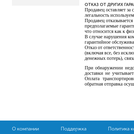
ОТКАЗ ОТ ДРУГИХ ГАР
Продавец оставляет за
легальность используе
Продавец отказывается 
предполагаемые гарант
что относится как к фи
В случае нарушения ко
гарантийное обслуживан
Отказ от ответственнос
(включая все, без искл
денежных потерь), свя
При обнаружении недо
доставки не учитывает
Оплата транспортиров
обратная
отправка осущ
О компании
Поддержка
Политика 