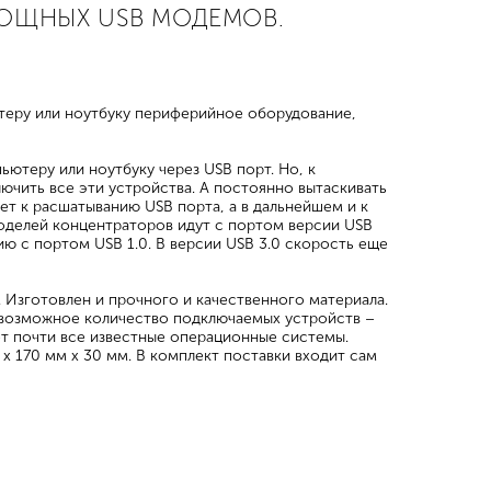
ОЩНЫХ USB МОДЕМОВ.
еру или ноутбуку периферийное оборудование,
ютеру или ноутбуку через USB порт. Но, к
лючить все эти устройства. А постоянно вытаскивать
ет к расшатыванию USB порта, а в дальнейшем и к
моделей концентраторов идут с портом версии USB
ию с портом USB 1.0. В версии USB 3.0 скорость еще
 Изготовлен и прочного и качественного материала.
 возможное количество подключаемых устройств –
ает почти все известные операционные системы.
 х 170 мм х 30 мм. В комплект поставки входит сам