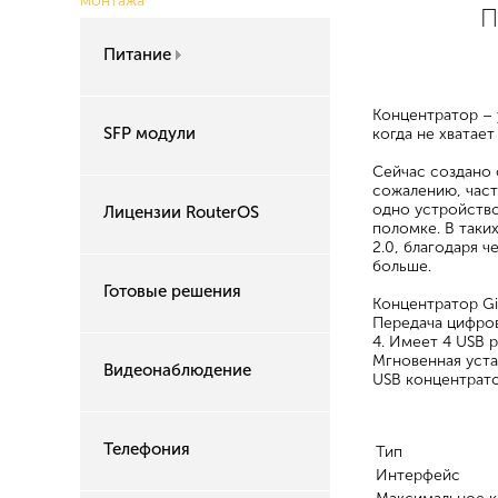
монтажа
П
Питание
Концентратор –
SFP модули
когда не хватае
Сейчас создано 
сожалению, част
одно устройство
Лицензии RouterOS
поломке. В таки
2.0, благодаря 
больше.
Готовые решения
Концентратор Gi
Передача цифров
4. Имеет 4 USB 
Мгновенная уста
Видеонаблюдение
USB концентрато
Телефония
Тип
Интерфейс