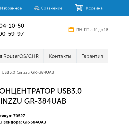
Избранное
Сравнение
Корзина
404-10-50
ПН-ПТ с 10 до 18
100-59-97
я RouterOS/CHR
Контакты
Гарантия
 USB3.0 Ginzzu GR-384UAB
ОНЦЕНТРАТОР USB3.0
INZZU GR-384UAB
тикул: 70527
U вендора: GR-384UAB