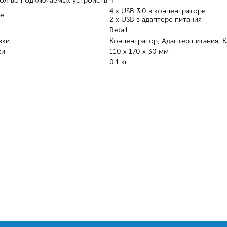
ол-во подключаемых устройств
4
4 x USB 3.0 в концентраторе
ие
2 х USB в адаптере питания
Retail
вки
Концентратор, Адаптер питания, 
ки
110 x 170 x 30 мм
0.1 кг