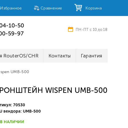
Избранное
Сравнение
Корзина
404-10-50
ПН-ПТ с 10 до 18
100-59-97
я RouterOS/CHR
Контакты
Гарантия
ispen UMB-500
РОНШТЕЙН WISPEN UMB-500
тикул: 70530
U вендора: UMB-500
В НАЛИЧИИ