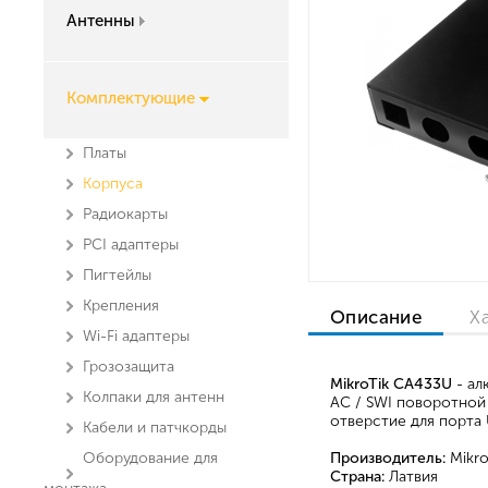
Антенны
Комплектующие
Платы
Корпуса
Радиокарты
PCI адаптеры
Пигтейлы
Крепления
Описание
Х
Wi-Fi адаптеры
Грозозащита
MikroTik CA433U
- ал
Колпаки для антенн
AC / SWI поворотной 
отверстие для порта 
Кабели и патчкорды
Оборудование для
Производитель:
Mikro
Страна:
Латвия