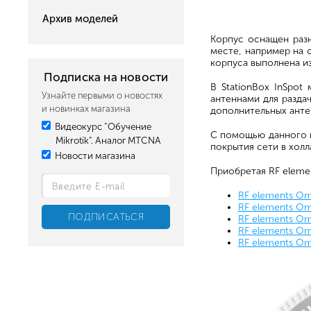
Архив моделей
Корпус оснащен раз
месте, например на 
корпуса выполнена и
Подписка на новости
В StationBox InSpot
Узнайте первыми о новостях
антеннами для разда
и новинках магазина
дополнительных антен
Видеокурс "Обучение
С помощью данного к
Mikrotik". Аналог MTCNA
покрытия сети в холл
Новости магазина
Приобретая RF elemen
RF elements Om
RF elements Om
RF elements Om
RF elements Om
RF elements Om