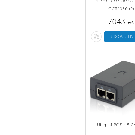
MikroTik UP1302C-
CCR1036(r2)
7043
руб.
В КОРЗИНУ
Ubiquiti POE-48-