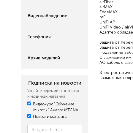
airFiber
airMAX
EdgeMAX
Видеонаблюдение
mFi
UniFi AP
UniFi Video / airV
Адаптер обладае
Телефония
Защита от пере
Защита от пере
Подавление выб
Сглаживание имп
Архив моделей
AC-кабель с заз
Электростатичес
возможных повр
Подписка на новости
Узнайте первыми о новостях
и новинках магазина
Видеокурс "Обучение
Mikrotik". Аналог MTCNA
Новости магазина