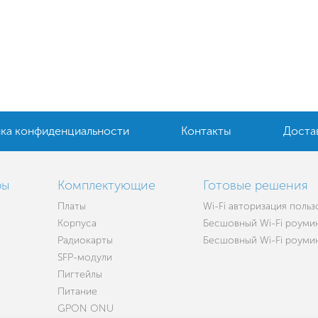
ка конфиденциальности
Контакты
Доста
ры
Комплектующие
Готовые решения
Платы
Wi-Fi авторизация поль
Корпуса
Бесшовный Wi-Fi роумин
Радиокарты
Бесшовный Wi-Fi роуминг
SFP-модули
Пигтейлы
Питание
GPON ONU