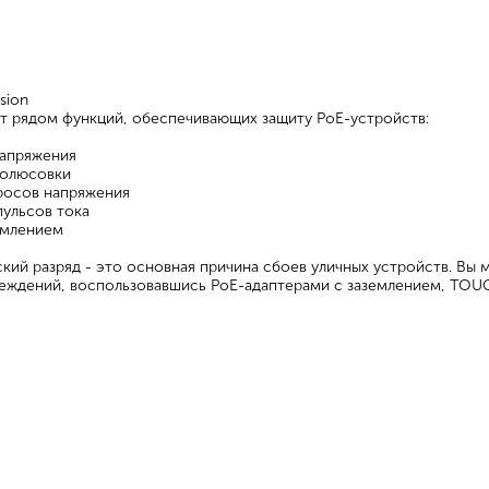
ision
т рядом функций, обеспечивающих защиту PoE-устройств:
напряжения
полюсовки
росов напряжения
ульсов тока
емлением
кий разряд - это основная причина сбоев уличных устройств. Вы
еждений, воспользовавшись PoE-адаптерами с заземлением, TOU