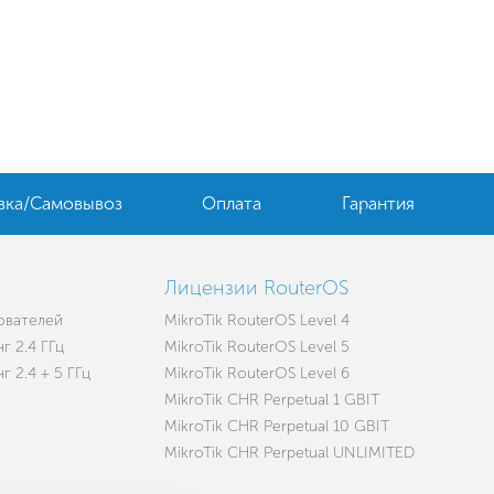
вка/Самовывоз
Оплата
Гарантия
Лицензии RouterOS
зователей
MikroTik RouterOS Level 4
г 2.4 ГГц
MikroTik RouterOS Level 5
 2.4 + 5 ГГц
MikroTik RouterOS Level 6
MikroTik CHR Perpetual 1 GBIT
MikroTik CHR Perpetual 10 GBIT
MikroTik CHR Perpetual UNLIMITED