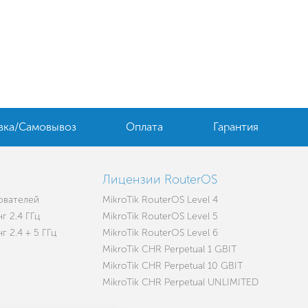
вка/Самовывоз
Оплата
Гарантия
Лицензии RouterOS
зователей
MikroTik RouterOS Level 4
г 2.4 ГГц
MikroTik RouterOS Level 5
 2.4 + 5 ГГц
MikroTik RouterOS Level 6
MikroTik CHR Perpetual 1 GBIT
MikroTik CHR Perpetual 10 GBIT
MikroTik CHR Perpetual UNLIMITED