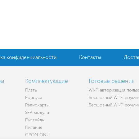
ка конфиденциальности
Контакты
Доста
ры
Комплектующие
Готовые решения
Платы
Wi-Fi авторизация поль
Корпуса
Бесшовный Wi-Fi роумин
Радиокарты
Бесшовный Wi-Fi роуминг
SFP-модули
Пигтейлы
Питание
GPON ONU