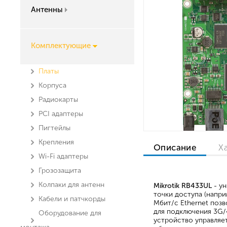
Антенны
Комплектующие
Платы
Корпуса
Радиокарты
PCI адаптеры
Пигтейлы
Крепления
Описание
Х
Wi-Fi адаптеры
Грозозащита
Колпаки для антенн
Mikrotik RB433UL
- ун
точки доступа (напри
Кабели и патчкорды
Мбит/c Ethernet позв
для подключения 3G/
Оборудование для
устройство управляе