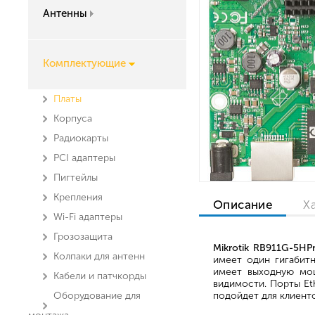
Антенны
Комплектующие
Платы
Корпуса
Радиокарты
PCI адаптеры
Пигтейлы
Крепления
Описание
Х
Wi-Fi адаптеры
Грозозащита
Mikrotik RB911G-5HP
Колпаки для антенн
имеет один гигабитн
имеет выходную мощ
Кабели и патчкорды
видимости. Порты Et
Оборудование для
подойдет для клиентс