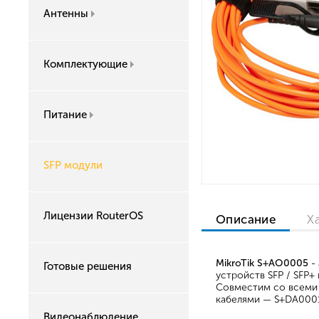
Антенны
Комплектующие
Питание
SFP модули
Лицензии RouterOS
Описание
Х
MikroTik S+AO0005
- 
Готовые решения
устройств SFP / SFP+
Совместим со всеми 
кабелями — S+DA0001
Видеонаблюдение