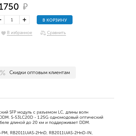
₽
1750
В КОРЗИНУ
В избранное
Сравнить
Скидки оптовым клиентам
кий SFP модуль с разъемом LC, длины волн
 DDM. S-53LC20D - 1.25G одномодовый оптический
абеле длиной до 20 км и поддерживает DDM.
S-РМ, RB2011UiAS-2HnD, RB2011UiAS-2HnD-IN,