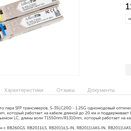
1
Характеристики
Отзывы
Документы
то пара SFP трансиверов, S-35LC20D - 1.25G одномодовый оптичес
, который работает на кабеле длиной до 20 км и поддерживает
зъемом LC, длины волн T1550nm/R1310nm, который работает на к
 с RB260GS, RB2011iLS, RB2011iLS-IN, RB2011UiAS-IN, RB2011UiA