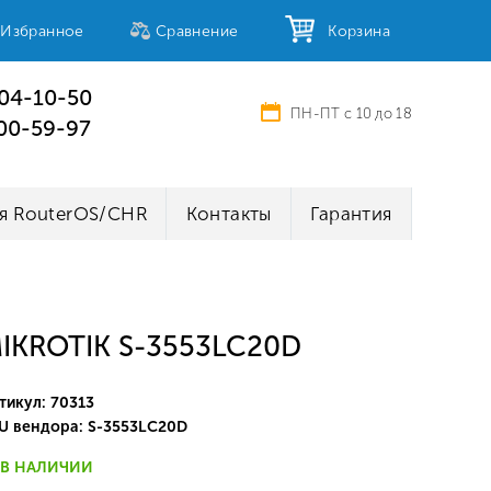
Избранное
Сравнение
Корзина
404-10-50
ПН-ПТ с 10 до 18
100-59-97
я RouterOS/CHR
Контакты
Гарантия
IKROTIK S-3553LC20D
тикул: 70313
U вендора: S-3553LC20D
В НАЛИЧИИ