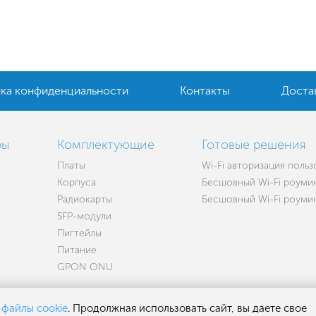
ка конфиденциальности
Контакты
Доста
ры
Комплектующие
Готовые решения
Платы
Wi-Fi авторизация поль
Корпуса
Бесшовный Wi-Fi роумин
Радиокарты
Бесшовный Wi-Fi роуминг
SFP-модули
Пигтейлы
Питание
GPON ONU
т
файлы cookie
. Продолжная использовать сайт, вы даете свое