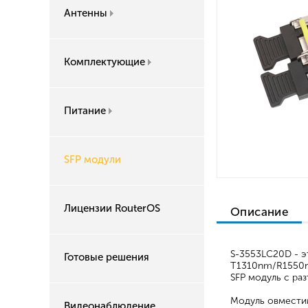
Антенны
Комплектующие
Питание
SFP модули
Лицензии RouterOS
Описание
S-3553LC20D - э
Готовые решения
T1310nm/R1550nm
SFP модуль с ра
Модуль овместим
Видеонаблюдение