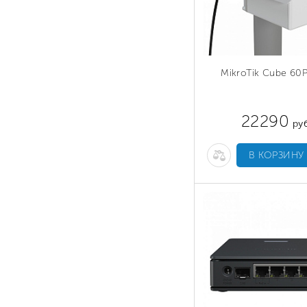
MikroTik Cube 60P
22290
руб
В КОРЗИНУ