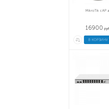
MikroTik cAP 
16900
руб
В КОРЗИНУ