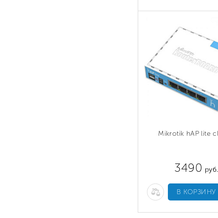
Mikrotik hAP lite c
3490
руб
В КОРЗИНУ