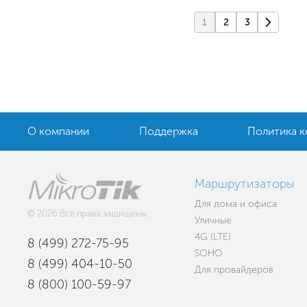
1
2
3
О компании
Поддержка
Политика 
Маршрутизаторы
Для дома и офиса
© 2026 Все права защищены.
Уличные
4G (LTE)
8 (499) 272-75-95
SOHO
8 (499) 404-10-50
Для провайдеров
8 (800) 100-59-97