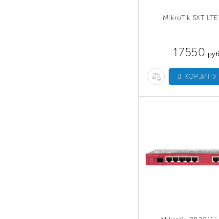
MikroTik SXT LTE7
17550
руб
В КОРЗИНУ