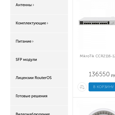
Антенны
Комплектующие
Питание
MikroTik CCR2116-
SFP модули
136550
ру
Лицензии RouterOS
В КОРЗИНУ
Готовые решения
Видеонаблюдение