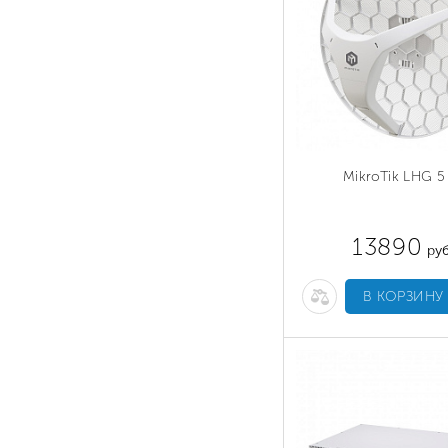
MikroTik LHG 5
13890
руб
В КОРЗИНУ