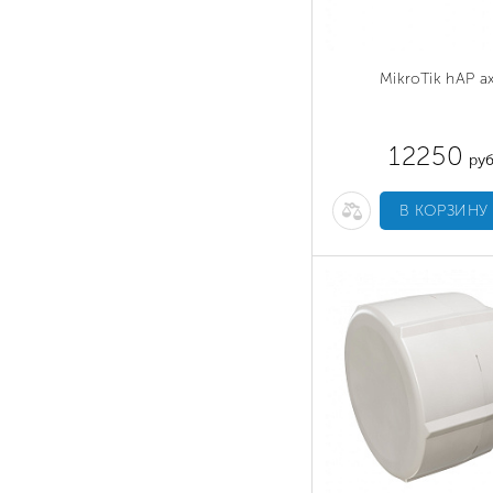
MikroTik hAP ax
12250
руб
В КОРЗИНУ