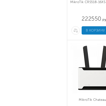
MikroTik CRS518-16X
222550
ру
В КОРЗИНУ
MikroTik Chatea