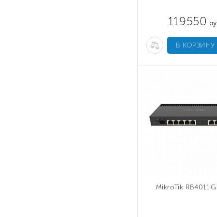
119550
ру
В КОРЗИНУ
MikroTik RB4011i