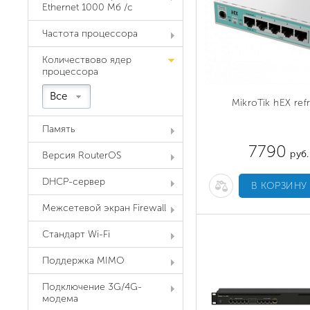
Ethernet 1000 Мб /с
Частота процессора
Количествово ядер
процессора
Все
MikroTik hEX ref
Память
7790
руб.
Версия RouterOS
DHCP-сервер
В КОРЗИНУ
Межсетевой экран Firewall
Стандарт Wi-Fi
Поддержка MIMO
Подключение 3G/4G-
модема