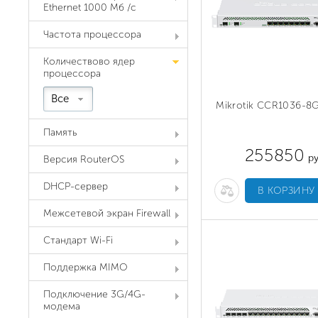
Ethernet 1000 Мб /с
Частота процессора
Количествово ядер
процессора
Все
Mikrotik CCR1036-8
Память
255850
ру
Версия RouterOS
DHCP-сервер
В КОРЗИНУ
Межсетевой экран Firewall
Стандарт Wi-Fi
Поддержка MIMO
Подключение 3G/4G-
модема