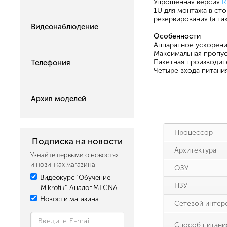
Упрощённая версия
R
1U для монтажа в сто
резервирования (а та
Видеонаблюдение
Особенности
Аппаратное ускорени
Максимальная пропус
Пакетная производите
Телефония
Четыре входа питания
Архив моделей
Процессор
Подписка на новости
Архитектура
Узнайте первыми о новостях
и новинках магазина
ОЗУ
Видеокурс "Обучение
ПЗУ
Mikrotik". Аналог MTCNA
Новости магазина
Сетевой интер
Способ питани