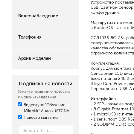
Устройство поставляе
USB. Цветной сенсор
конфигурации.
Видеонаблюдение
Маршрутизатор имеет
в RouterOS, так что 
Телефония
CCR1036-8G-2S+ рабо
совершенствовалась 
качества обслуживани
огромного количеств
Архив моделей
Комплектация:
Корпус для монтажа в
Сенсорный LCD дисп
Блок питания 24В 2,5
Подписка на новости
Шнур Сord Power дли
Переходник с USB-A 
Узнайте первыми о новостях
и новинках магазина
Интерфейсы:
- 2 SFP+ разъема по
Видеокурс "Обучение
- 8 Gigabit Ethernet
Mikrotik". Аналог MTCNA
- 1 microUSB (с пита
Новости магазина
- 1 serial порт DB9 R
- 2 SODIMM DDR3 сло