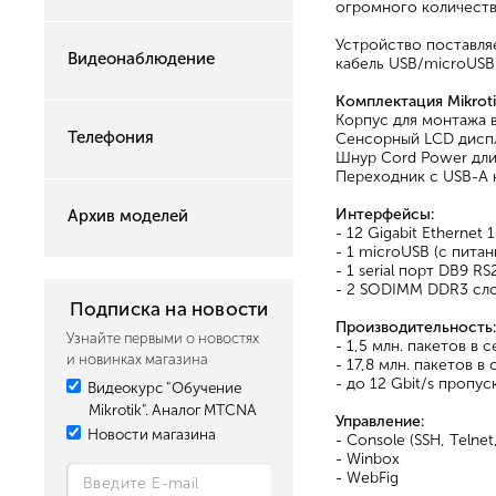
огромного количеств
Устройство поставляе
Видеонаблюдение
кабель USB/microUSB
Комплектация Mikrot
Корпус для монтажа в
Телефония
Сенсорный LCD дисп
Шнур Сord Power дли
Переходник с USB-A 
Интерфейсы:
Архив моделей
- 12 Gigabit Etherne
- 1 microUSB (с пита
- 1 serial порт DB9 R
- 2 SODIMM DDR3 сло
Подписка на новости
Производительность:
Узнайте первыми о новостях
- 1,5 млн. пакетов в 
и новинках магазина
- 17,8 млн. пакетов в
- до 12 Gbit/s пропу
Видеокурс "Обучение
Mikrotik". Аналог MTCNA
Управление:
Новости магазина
- Console (SSH, Telnet
- Winbox
- WebFig