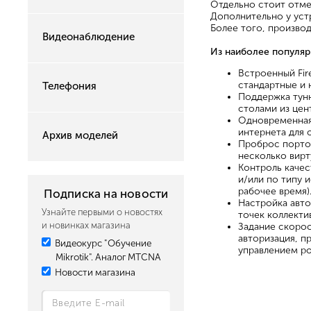
Отдельно стоит отме
Дополнительно у уст
Более того, производ
Видеонаблюдение
Из наиболее популя
Встроенный Fir
стандартные и 
Телефония
Поддержка тунн
столами из цен
Одновременная 
интернета для 
Архив моделей
Проброс портов
несколько вирт
Контроль качес
и/или по типу 
рабочее время)
Подписка на новости
Настройка авто
Узнайте первыми о новостях
точек коллекти
и новинках магазина
Задание скорос
авторизация, п
Видеокурс "Обучение
управлением ро
Mikrotik". Аналог MTCNA
Новости магазина