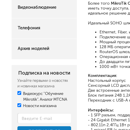
Более того
MikroTik
Видеонаблюдение
иметь точку доступа
идеальное решение д
Идеальный SOHO шлюз
Телефония
Ethernet, Fibe
Подключение ш
Мощный процес
128 МБ операт
Архив моделей
RouterOS шлюз
Операционная 
До двадцати пя
1000 мВт точка
Подписка на новости
Комплектация:
Настольный корпус
Узнайте первыми о новостях
Сенсорный LCD дисп
и новинках магазина
Две встроенные анте
Видеокурс "Обучение
Блок питания 24В 1,2
Mikrotik". Аналог MTCNA
Переходник с USB-A 
Новости магазина
Интерфейсы:
- 1 SFP разъем, под
- 24 Gigabit Etherne
- 802.11n 2,4ГГц 1Вт
- 1 microUSB (с пита