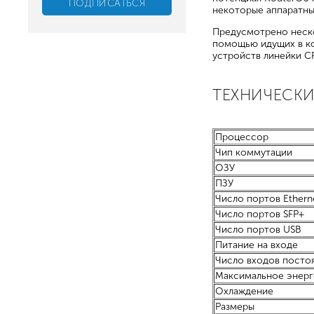
некоторые аппаратные
Предусмотрено неско
помощью идущих в ко
устройств линейки C
ТЕХНИЧЕСКИ
Процессор
Чип коммутации
ОЗУ
ПЗУ
Число портов Ethern
Число портов SFP+
Число портов USB
Питание на входе
Число входов посто
Максимальное энер
Охлаждение
Размеры