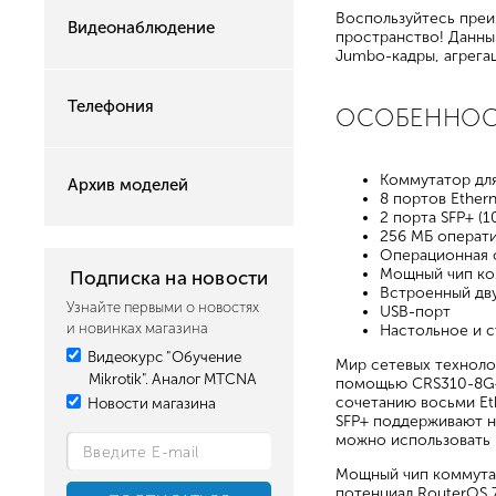
Воспользуйтесь преи
Видеонаблюдение
пространство! Данны
Jumbo-кадры, агрегац
Телефония
ОСОБЕННО
Коммутатор дл
Архив моделей
8 портов Ethern
2 порта SFP+ (1
256 МБ операт
Операционная 
Мощный чип ко
Подписка на новости
Встроенный дв
Узнайте первыми о новостях
USB-порт
и новинках магазина
Настольное и 
Видеокурс "Обучение
Мир сетевых техноло
Mikrotik". Аналог MTCNA
помощью CRS310-8G+2
сочетанию восьми Eth
Новости магазина
SFP+ поддерживают н
можно использовать к
Мощный чип коммутац
потенциал RouterOS 7