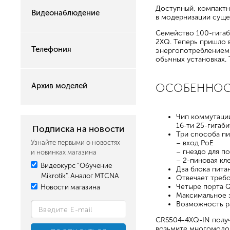
Доступный, компактн
Видеонаблюдение
в модернизации суще
Семейство 100-гигаб
2XQ. Теперь пришло 
Телефония
энергопотреблением 
обычных установках.
Архив моделей
ОСОБЕННО
Чип коммутации
16-ти 25-гигаб
Подписка на новости
Три способа пи
Узнайте первыми о новостях
– вход PoE
– гнездо для п
и новинках магазина
– 2-пиновая кл
Видеокурс "Обучение
Два блока пита
Mikrotik". Аналог MTCNA
Отвечает требо
Четыре порта Q
Новости магазина
Максимальное э
Возможность ра
CRS504-4XQ-IN получ
возьмите многомодов