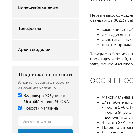
Видеонаблюдение
Первый высокомощный
стандартов 802.3af/at
Телефония
камер видеонаб
светодиодных э
осветительных 
систем промыш
Архив моделей
Забудьте о бесчисле
прокладку кабелей, 
зале, офисе и много
Подписка на новости
ОСОБЕННО
Узнайте первыми о новостях
и новинках магазина
Видеокурс "Обучение
Максимальная в
Mikrotik". Аналог MTCNA
17 гигабитных 
- порты 1–8 с P
Новости магазина
- порты 9–16 с 
- дополнительн
4 порта SFP+ во
Последователь
Лучшая цена за