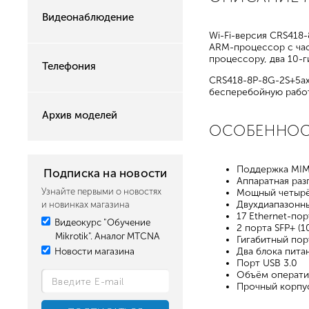
Видеонаблюдение
Wi-Fi-версия CRS418
ARM-процессор с част
процессору, два 10-г
Телефония
CRS418-8P-8G-2S+5ax
бесперебойную работ
Архив моделей
ОСОБЕННО
Поддержка MI
Подписка на новости
Аппаратная раз
Узнайте первыми о новостях
Мощный четырё
Двухдиапазонный
и новинках магазина
17 Ethernet-пор
Видеокурс "Обучение
2 порта SFP+ (1
Mikrotik". Аналог MTCNA
Гигабитный пор
Новости магазина
Два блока пита
Порт USB 3.0
Объём оператив
Прочный корпус