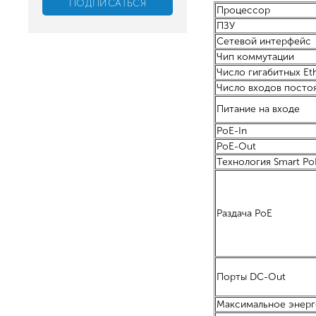
Процессор
ПЗУ
Сетевой интерфейс
Чип коммутации
Число гигабитных Et
Число входов посто
Питание на входе
PoE-In
PoE-Out
Технология Smart Po
Раздача PoE
Порты DC-Out
Максимальное энер