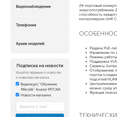
24-портовый коммутат
Видеонаблюдение
энергопотребление 25
способность каждого
контроллером Unifi Co
Телефония
ОСОБЕННО
Архив моделей
Раздача PoE-пит
Управление по 
Режимы работы S
Поддержка VL
Подписка на новости
Сервисы Jumbo
Отображение п
Узнайте первыми о новостях
портов (соедин
и новинках магазина
подсетей/VLAN
Централизованн
Видеокурс "Обучение
можно сразу уп
Mikrotik". Аналог MTCNA
Функция поиска
Новости магазина
ТЕХНИЧЕСКИ