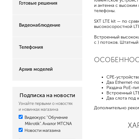
Клиентское устройст
Готовые решения
и антенна с высоким
телефоны.
SXT LTE kit — по ср
Видеонаблюдение
высокосоростной LTE
Встроенный высокока
с ) потоков. Штатный
Телефония
ОСОБЕННО
Архив моделей
CPE-устройств
Два Ethernet-п
Раздача PoE-пи
Встроенный LTE-
Подписка на новости
Два слота под 
Узнайте первыми о новостях
Дополнительно реко
и новинках магазина
Видеокурс "Обучение
ХА
Mikrotik". Аналог MTCNA
Новости магазина