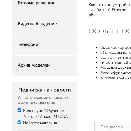
Готовые решения
Клиентское устройст
гигабитный Ethernet
дБи.
Видеонаблюдение
ОСОБЕННО
Телефония
Высокоскоростн
LTE-модем кате
Большая интегр
Гигабитный Eth
Архив моделей
Мощный двухъя
Многофункцион
Уличная эксплу
Подписка на новости
Узнайте первыми о новостях
и новинках магазина
Видеокурс "Обучение
Mikrotik". Аналог MTCNA
Новости магазина
Процессор