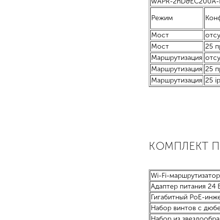
wAPR-2nD&EC200A-
Режим
Кон
Мост
отсу
Мост
25 п
Маршрутизация
отсу
Маршрутизация
25 
Маршрутизация
25 ip
КОМПЛЕКТ 
Wi-Fi-маршрутизатор
Адаптер питания 24 В
Гигабитный PoE-инж
Набор винтов с дюбе
Набор из звездообра