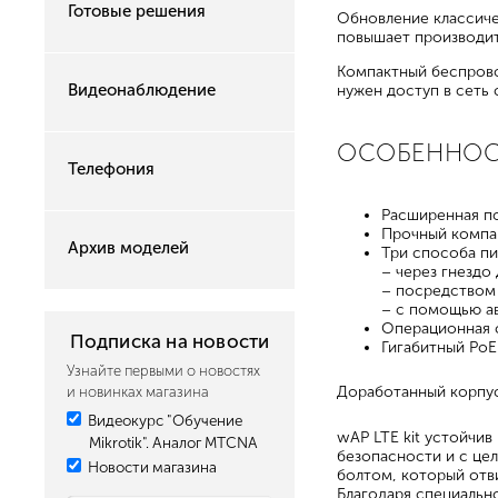
Готовые решения
Обновление классиче
повышает производит
Компактный беспровод
Видеонаблюдение
нужен доступ в сеть 
ОСОБЕННО
Телефония
Расширенная по
Прочный компак
Архив моделей
Три способа пи
– через гнездо
– посредством 
– с помощью а
Операционная 
Подписка на новости
Гигабитный PoE
Узнайте первыми о новостях
Доработанный корпус
и новинках магазина
Видеокурс "Обучение
wAP LTE kit устойчи
Mikrotik". Аналог MTCNA
безопасности и с це
Новости магазина
болтом, который отв
Благодаря специально