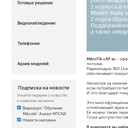
Готовые решения
Видеонаблюдение
Телефония
MikroTik cAP ac
- эфф
Архив моделей
потолке.
Радиомодуль 802.11ac
обеспечивает покрыт
Несмотря на наличие
Подписка на новости
если потребуется пит
И это благодаря тому
Узнайте первыми о новостях
и новинках магазина
Это многофункционал
отключающей звуки и
Видеокурс "Обучение
Её можно также пере
Mikrotik". Аналог MTCNA
Точка доступа постав
Новости магазина
В комплекте вы найд