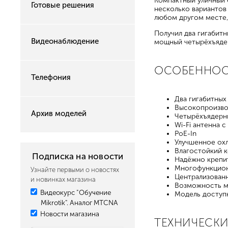
Компактный уличный 
Готовые решения
несколько вариантов 
любом другом месте, 
Получил два гигабитн
Видеонаблюдение
мощный четырёхъяде
ОСОБЕННО
Телефония
Два гигабитных
Высокопроизвод
Архив моделей
Четырёхъядерн
Wi-Fi антенна 
PoE-In
Улучшенное ох
Влагостойкий к
Подписка на новости
Надёжно крепи
Многофункцион
Узнайте первыми о новостях
Централизован
и новинках магазина
Возможность мо
Видеокурс "Обучение
Модель доступ
Mikrotik". Аналог MTCNA
Новости магазина
ТЕХНИЧЕСКИ