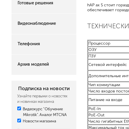
Готовые решения
hAP ax S стоит гора
обеспечивает горазд
Видеонаблюдение
ТЕХНИЧЕСКИ
Процессор
Телефония
ОЗУ
ПЗУ
Архив моделей
Сетевой интерфейс
Дополнительные ин
Чип коммутации
Подписка на новости
Число входов посто
Узнайте первыми о новостях
Питание на входе
и новинках магазина
PoE-In
Видеокурс "Обучение
Mikrotik". Аналог MTCNA
PoE-Out
Новости магазина
Число гигабитных Et
Максимальный ток на