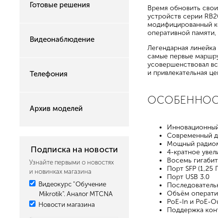
Готовые решения
Время обновить свои
устройств серии RB2
модифицированный ко
оперативной памяти, 
Видеонаблюдение
Легендарная линейка
самые первые маршру
усовершенствовал вс
и привлекательная це
Телефония
ОСОБЕННО
Архив моделей
Инновационный
Современный д
Мощный радиомо
Подписка на новости
4-кратное увел
Восемь гигабит
Узнайте первыми о новостях
Порт SFP (1,25 
и новинках магазина
Порт USB 3.0
Видеокурс "Обучение
Последователь
Объём операти
Mikrotik". Аналог MTCNA
PoE-In и PoE-O
Новости магазина
Поддержка кон