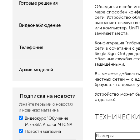
Готовые решения
Объединяя в себе ин
мере способен конфи
сети. Устройство об
выполняет свежую ве
Видеонаблюдение
или компьютер, UniF
занимает места.
Конфигурация "гибри
Телефония
сети в сочетании с 
Single Sign-On) для 
облачных службах ст
защищёнными.
Архив моделей
Вы можете добавлять,
частных сетей — с ед
браузер, что делает 
Устройство может бы
Подписка на новости
отдельно).
Узнайте первыми о новостях
и новинках магазина
ТЕХНИЧЕСКИ
Видеокурс "Обучение
Mikrotik". Аналог MTCNA
Новости магазина
Размеры