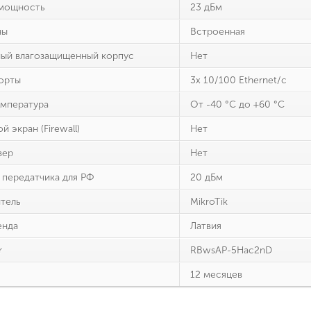
 мощность
23 дБм
ны
Встроенная
ый влагозащищенный корпус
Нет
порты
3х 10/100 Ethernet/с
емпература
От -40 °C до +60 °C
 экран (Firewall)
Нет
вер
Нет
передатчика для РФ
20 дБм
тель
MikroTik
енда
Латвия
r
RBwsAP-5Hac2nD
12 месяцев