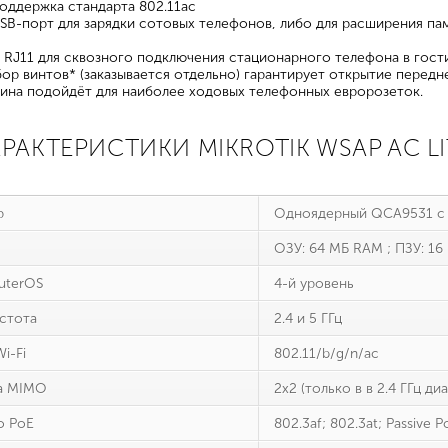
оддержка стандарта 802.11ac
B-порт для зарядки сотовых телефонов, либо для расширения пам
 RJ11 для сквозного подключения стационарного телефона в гос
ор винтов* (заказывается отдельно) гарантирует открытие передн
ина подойдёт для наиболее ходовых телефонных евророзеток.
АРАКТЕРИСТИКИ MIKROTIK WSAP AC L
р
Одноядерный QCA9531 с 
ОЗУ: 64 МБ RAM ; ПЗУ: 16 
uterOS
4-й уровень
астота
2.4 и 5 ГГц
i-Fi
802.11/b/g/n/ac
а MIMO
2x2 (только в в 2.4 ГГц ди
о PoE
802.3af; 802.3at; Passive P