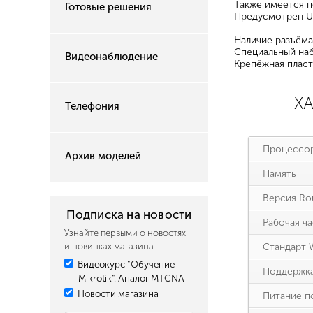
Также имеется п
Готовые решения
Предусмотрен US
Наличие разъёма
Специальный наб
Видеонаблюдение
Крепёжная пласт
Х
Телефония
Процессо
Архив моделей
Память
Версия Ro
Подписка на новости
Рабочая ч
Узнайте первыми о новостях
Стандарт W
и новинках магазина
Видеокурс "Обучение
Поддержк
Mikrotik". Аналог MTCNA
Новости магазина
Питание п