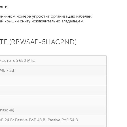
яти.
тиничном номере упростит организацию кабелей.
ей крышки снизу исключительно владельцем.
ITE (RBWSAP-5HAC2ND)
частотой 650 МГц
МБ Flash
апазоне)
oE 24 В; Passive PoE 48 В; Passive PoE 54 В