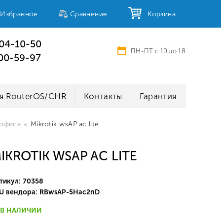
Избранное
Сравнение
Корзина
404-10-50
ПН-ПТ с 10 до 18
100-59-97
я RouterOS/CHR
Контакты
Гарантия
 офиса
Mikrotik wsAP ac lite
IKROTIK WSAP AC LITE
тикул: 70358
U вендора: RBwsAP-5Hac2nD
В НАЛИЧИИ