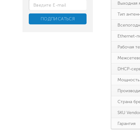
Выходная
Тип антен
Всепогодн
Ethernet-
Рабочая т
Межсетевой
DHCP-сер
Мощность 
Производи
Страна бр
SKU Vendo
Гарантия