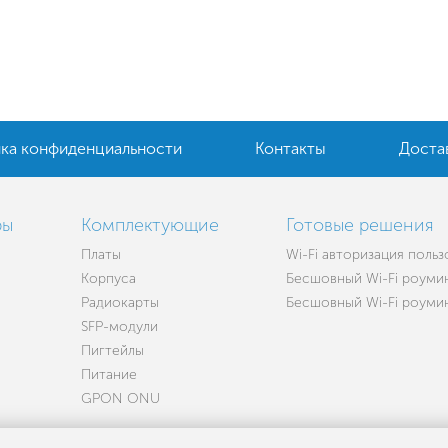
ка конфиденциальности
Контакты
Доста
ры
Комплектующие
Готовые решения
Платы
Wi-Fi авторизация поль
Корпуса
Бесшовный Wi-Fi роумин
Радиокарты
Бесшовный Wi-Fi роуминг
SFP-модули
Пигтейлы
Питание
GPON ONU