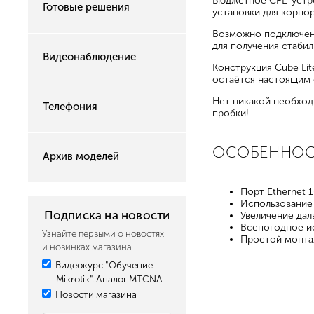
Бюджетное CPE-устро
Готовые решения
установки для корпор
Возможно подключени
для получения стабил
Видеонаблюдение
Конструкция Cube Li
остаётся настоящим 
Нет никакой необход
Телефония
пробки!
ОСОБЕННО
Архив моделей
Порт Ethernet 
Использование 
Подписка на новости
Увеличение дал
Всепогодное и
Узнайте первыми о новостях
Простой монт
и новинках магазина
Видеокурс "Обучение
Mikrotik". Аналог MTCNA
Новости магазина