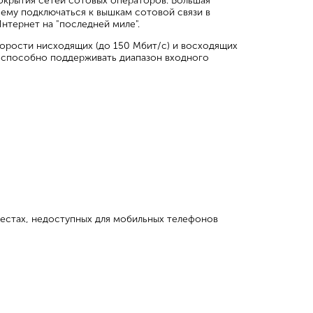
покрытия сетей сотовых операторов. Большая
ему подключаться к вышкам сотовой связи в
нтернет на "последней миле".
орости нисходящих (до 150 Мбит/с) и восходящих
о способно поддерживать диапазон входного
местах, недоступных для мобильных телефонов