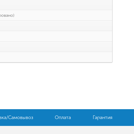
ровано)
вка/Самовывоз
Оплата
Гарантия