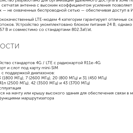
ойство разработано для организации удалённого доступа в зоне 
 сетчатая антенна с высоким коэффициентом усиления позволяет 
х — не охваченных беспроводной сетью — обеспечивая доступ в И
кокачественный LTE-модем 4 категории гарантирует отличные ск
потоков. Устройство укомплектовано блоком питания 24 В, однак
57 В и совместимо со стандартами 802.3af/at.
НОСТИ
йство стандартов 4G / LTE с радиокартой R11e-4G
орт и слот под карту mini-SIM
 с поддержкой диапазонов:
3 (1800 МГц), 7 (2600 МГц), 20 (800 МГц) и 31 (450 МГц)
41n (2500 МГц), 42 (3500 МГц) и 43 (3700 МГц)
сплуатация
ся на мачту или крышу высокого здания для обеспечения связи в 
функциями маршрутизатора