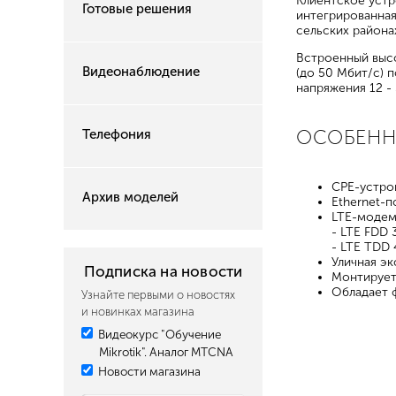
Клиентское устр
Готовые решения
интегрированная
сельских района
Встроенный высо
Видеонаблюдение
(до 50 Мбит/с) 
напряжения 12 - 
ОСОБЕН
Телефония
CPE-устро
Архив моделей
Ethernet-п
LTE-модем
- LTE FDD 
- LTE TDD 
Уличная эк
Подписка на новости
Монтирует
Обладает 
Узнайте первыми о новостях
и новинках магазина
Видеокурс "Обучение
Mikrotik". Аналог MTCNA
Новости магазина