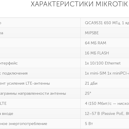
ХАРАКТЕРИСТИКИ MIKROTIK 
р
QCA9531 650 МГц, 1 я
ра
MIPSBE
64 МБ RAM
16 МБ FLASH
нтерфейс
1х 10/100 Ethernet
 подключения
1x mini-SIM 1x miniPCI-
нт усиления LTE-антенны
21 дБи
аграммы направленности антенны
25°
 LTE
4 (150 Мбит/с — нисхо
а входе
12–57 В (Passive PoE, 8
ное энергопотребление
5 Вт