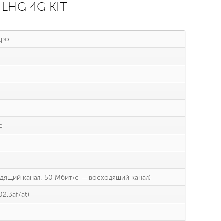
LHG 4G KIT
дро
e
дящий канал, 50 Мбит/с — восходящий канал)
02.3af/at)