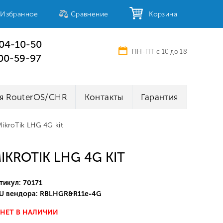
Избранное
Сравнение
Корзина
404-10-50
ПН-ПТ с 10 до 18
100-59-97
я RouterOS/CHR
Контакты
Гарантия
MikroTik LHG 4G kit
IKROTIK LHG 4G KIT
тикул: 70171
U вендора: RBLHGR&R11e-4G
НЕТ В НАЛИЧИИ