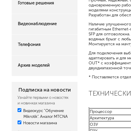
Прочный, надёжный, 
Готовые решения
одновременную работ
моделями конструкци
Разработан для обес
Видеонаблюдение
Наличие улучшенного
гигабитным Ethernet
SFP для оптоволокна
водяных брызг с любы
Монтируется на мачту
Телефония
Для подключения выб
адаптировать и для 
OUT* с коэффициентом
Архив моделей
двухдиапазонной точ
* Поставляется отдел
Подписка на новости
ТЕХНИЧЕСКИ
Узнайте первыми о новостях
и новинках магазина
Видеокурс "Обучение
Процессор
Mikrotik". Аналог MTCNA
Архитектура
Новости магазина
ОЗУ
ПЗУ