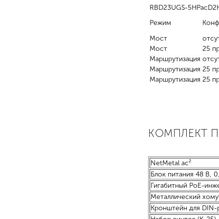
RBD23UGS-5HPacD2
Режим
Конф
Мост
отсу
Мост
25 п
Маршрутизация
отсу
Маршрутизация
25 п
Маршрутизация
25 п
КОМПЛЕКТ 
NetMetal ac²
Блок питания 48 В, 0
Гигабитный PoE-инж
Металлический хомут
Кронштейн для DIN-р