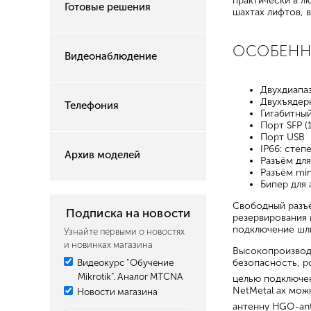
практически в л
Готовые решения
шахтах лифтов, 
ОСОБЕН
Видеонаблюдение
Двухдиапаз
Двухъядер
Телефония
Гигабитный
Порт SFP (
Порт USB
IP66: сте
Архив моделей
Разъём дл
Разъём min
Бипер для 
Свободный разъё
Подписка на новости
резервирования 
подключение шлю
Узнайте первыми о новостях
и новинках магазина
Высокопроизводи
Видеокурс "Обучение
безопасность, р
Mikrotik". Аналог MTCNA
целью подключен
NetMetal ax мож
Новости магазина
антенну HGO-an