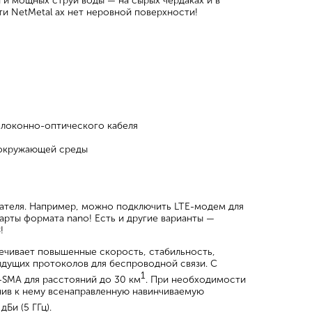
 и мощных струй воды — на сырых чердаках и в
ти NetMetal ax нет неровной поверхности!
волоконно-оптического кабеля
й окружающей среды
вателя. Например, можно подключить LTE-модем для
арты формата nano! Есть и другие варианты —
!
ечивает повышенные скорость, стабильность,
ыдущих протоколов для беспроводной связи. С
1
-SMA для расстояний до 30 км
. При необходимости
нив к нему всенаправленную навинчиваемую
дБи (5 ГГц).