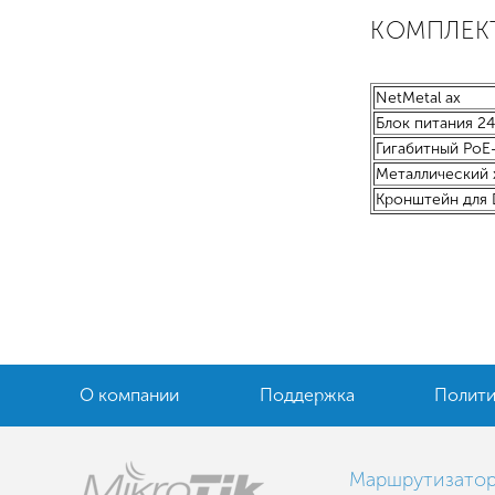
КОМПЛЕК
NetMetal ax
Блок питания 24 
Гигабитный PoE
Металлический 
Кронштейн для D
О компании
Поддержка
Полити
Маршрутизато