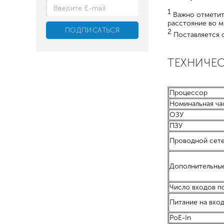
1
Важно отметить
расстояние во м
2
Поставляется о
ТЕХНИЧЕ
Процессор
Номинальная ча
ОЗУ
ПЗУ
Проводной сет
Дополнительны
Число входов п
Питание на вхо
PoE-In