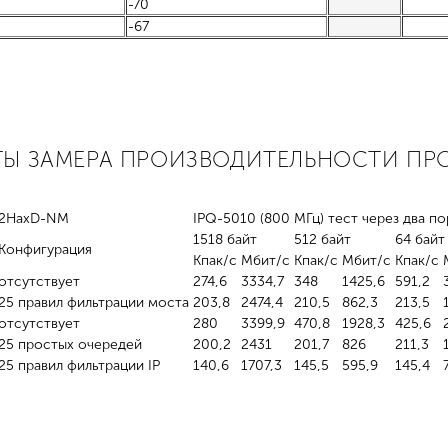
-70
-67
АТЫ ЗАМЕРА ПРОИЗВОДИТЕЛЬНОСТИ П
D2HaxD-NM
IPQ-5010 (800 МГц) тест через два по
1518 байт
512 байт
64 байт
Конфигурация
Кпак/с
Мбит/с
Кпак/с
Мбит/с
Кпак/с
отсутствует
274,6
3334,7
348
1425,6
591,2
25 правил фильтрации моста
203,8
2474,4
210,5
862,3
213,5
отсутствует
280
3399,9
470,8
1928,3
425,6
25 простых очередей
200,2
2431
201,7
826
211,3
25 правил фильтрации IP
140,6
1707,3
145,5
595,9
145,4