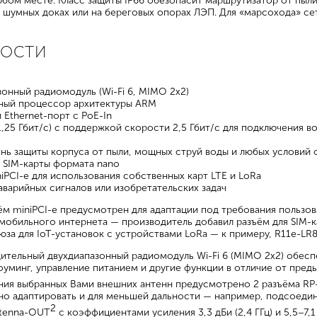
юбом месте. Класс защиты IP66 обезопасит маршрутизатор от пыли
в шумных доках или на береговых опорах ЛЭП. Для «марсохода» се
НОСТИ
онный радиомодуль (Wi-Fi 6, MIMO 2x2)
ный процессор архитектуры ARM
 Ethernet-порт с PoE-In
1,25 Гбит/с) с поддержкой скорости 2,5 Гбит/с для подключения 
пень защиты корпуса от пыли, мощных струй воды и любых услови
я SIM-карты формата nano
iPCI-e для использования собственных карт LTE и LoRa
аварийных сигналов или изобретательских задач
м miniPCI-e предусмотрен для адаптации под требования пользо
мобильного интернета — производитель добавил разъём для SIM-к
за для IoT-установок с устройствами LoRa — к примеру, R11e-LR8
тельный двухдиапазонный радиомодуль Wi-Fi 6 (MIMO 2x2) обесп
оуминг, управление питанием и другие функции в отличие от пред
ия выбранных Вами внешних антенн предусмотрено 2 разъёма RP
но адаптировать и для меньшей дальности — например, подсоеди
2
tenna-OUT
с коэффициентами усиления 3,3 дБи (2,4 ГГц) и 5,5–7,1 