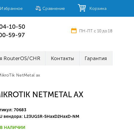
Избранное
Сравнение
Корзина
404-10-50
ПН-ПТ с 10 до 18
100-59-97
я RouterOS/CHR
Контакты
Гарантия
MikroTik NetMetal ax
IKROTIK NETMETAL AX
тикул: 70683
U вендора: L23UGSR-5HaxD2HaxD-NM
В НАЛИЧИИ