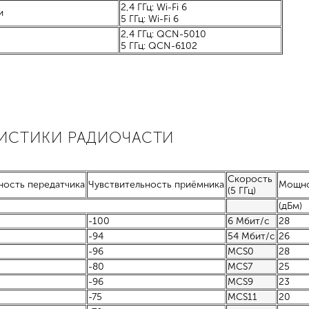
2,4 ГГц: Wi-Fi 6
и
5 ГГц: Wi-Fi 6
2,4 ГГц: QCN-5010
5 ГГц: QCN-6102
РИСТИКИ РАДИОЧАСТИ
Скорость
ость передатчика
Чувствительность приёмника
Мощно
(5 ГГц)
(дБм)
-100
6 Мбит/с
28
-94
54 Мбит/с
26
-96
MCS0
28
-80
MCS7
25
-96
MCS9
23
-75
MCS11
20