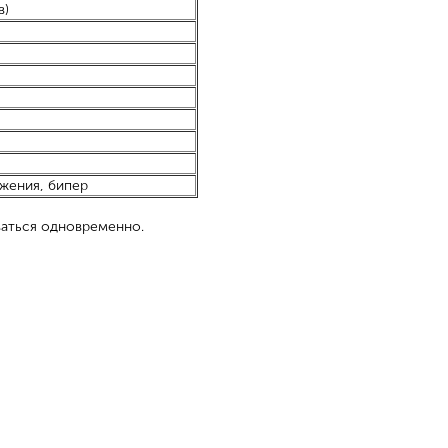
в)
яжения, бипер
оваться одновременно.