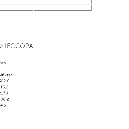
РОЦЕССОРА
рта
Мбит/с
302,6
116,2
217,9
108,2
74,5