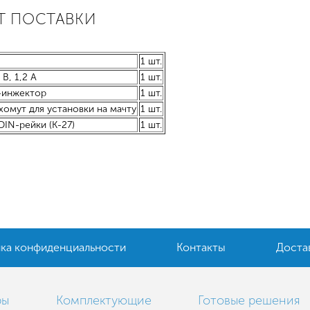
Т ПОСТАВКИ
1 шт.
В, 1,2 А
1 шт.
-инжектор
1 шт.
хомут для установки на мачту
1 шт.
IN-рейки (K-27)
1 шт.
ка конфиденциальности
Контакты
Доста
ры
Комплектующие
Готовые решения