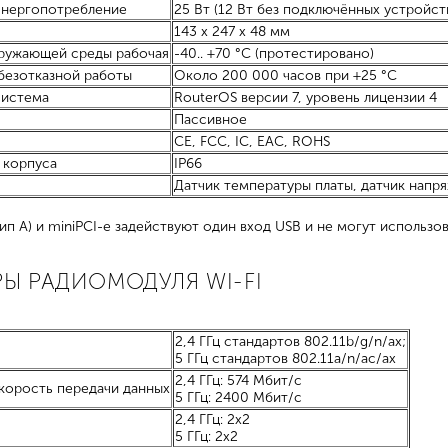
энергопотребление
25 Вт (12 Вт без подключённых устройст
143 x 247 x 48 мм
ружающей среды рабочая
-40.. +70 °C (протестировано)
безотказной работы
Около 200 000 часов при +25 °C
система
RouterOS версии 7, уровень лицензии 4
Пассивное
CE, FCC, IC, EAC, ROHS
 корпуса
IP66
Датчик температуры платы, датчик напр
ип A) и miniPCI-e задействуют один вход USB и не могут использ
Ы РАДИОМОДУЛЯ WI-FI
2,4 ГГц стандартов 802.11b/g/n/aх;
5 ГГц стандартов 802.11a/n/ac/ax
2,4 ГГц: 574 Мбит/с
корость передачи данных
5 ГГц: 2400 Мбит/с
2,4 ГГц: 2x2
5 ГГц: 2x2