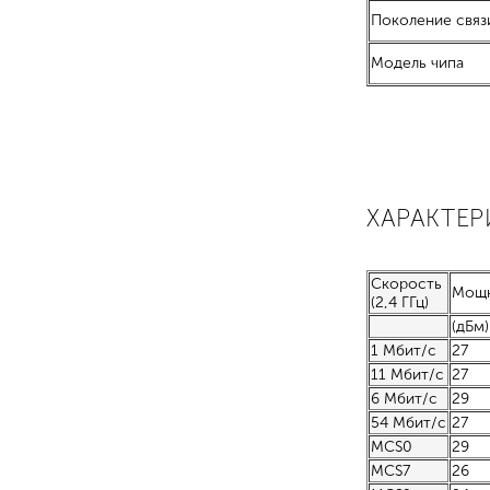
Поколение связ
Модель чипа
ХАРАКТЕ
Скорость
Мощн
(2,4 ГГц)
(дБм)
1 Мбит/с
27
11 Мбит/с
27
6 Мбит/с
29
54 Мбит/с
27
MCS0
29
MCS7
26