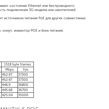
вают состояние Ethernet или беспроводного
ость подключения 3G модема или накопителей.
ит источником питания PoE для других совместимых
 хомут, инжектор POE и блок питания.
1518 byte frames
Mbps
Fps
452.97
37300
452.97
37300
446.9
36800
445.68
36700
425.04
35000