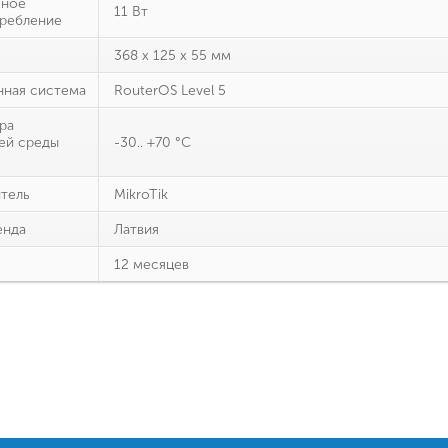
ьное
11 Вт
ребление
368 x 125 x 55 мм
ная система
RouterOS Level 5
ра
ей среды
-30.. +70 °С
тель
MikroTik
енда
Латвия
12 месяцев