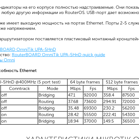
дикаторы на его корпусе полностью надстраиваемые. Они показы
же любую другую информации из RouterOS. USB-порт дает возможн
же имеет выходную мощность на портах Ethernet. Порты 2-5 служ
 же напряжением.
аршрутизатором поставляется пластиковый монтажный кронштейн,
rBOARD OmniTik UPA-5HnD
дство:
RouterBOARD OmniTik UPA-5HnD quick guide
ы Omni
обность Ethernet
-5HnD @400MHz (5 port test)
64 byte frames
512 byte frames
Conntrack
Mode
Mbps
Fps
Mbps
Fps
off
Bridging
47.1
92000
358.4
87500
off
Routing
37.68
73600
294.91
72000
off
Bridging
35.48
69300
230.2
56200
on
Routing
28.42
55500
222.41
54300
on
Bridging
18.94
37000
149.5
36500