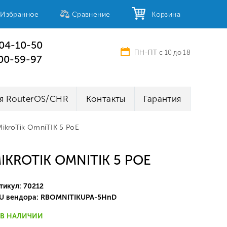
Избранное
Сравнение
Корзина
404-10-50
ПН-ПТ с 10 до 18
100-59-97
я RouterOS/CHR
Контакты
Гарантия
MikroTik OmniTIK 5 PoE
IKROTIK OMNITIK 5 POE
тикул: 70212
U вендора: RBOMNITIKUPA-5HnD
В НАЛИЧИИ