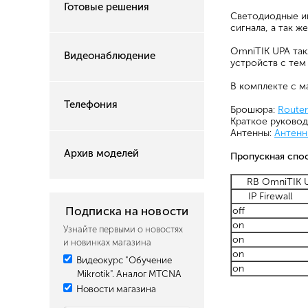
Готовые решения
Светодиодные ин
сигнала, а так 
OmniTIK UPA так
Видеонаблюдение
устройств с тем
В комплекте с м
Телефония
Брошюра:
Route
Краткое руково
Антенны:
Антенн
Архив моделей
Пропускная спос
RB OmniTIK U
IP Firewall
Подписка на новости
off
on
Узнайте первыми о новостях
on
и новинках магазина
on
Видеокурс "Обучение
on
Mikrotik". Аналог MTCNA
Новости магазина