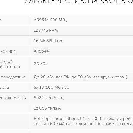
ХАРАКТЕРИСТИКИ MIKROTIK O
р
AR9344 600 МГц
128 МБ RAM
16 МБ SPI flash
ной чип
AR9344
каждой
7.5 дБи
й антенны
передатчика
До 20 дБм для РФ (до 30 дБм для других стран)
порты
5х 10/100 Мбит/с
я радиочасть
802.11a/n 5 ГГц
1х USB типа А
PoE через порт Ethernet 1, 8–30 В; также устрой
тока до 500 мА на каждый порт (с таким же вольт