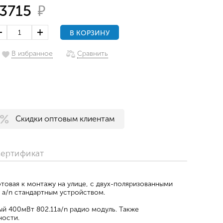
₽
3715
В КОРЗИНУ
В избранное
Сравнить
Скидки оптовым клиентам
ертификат
отовая к монтажу на улице, с двух-поляризованными
1 a/n стандартным устройством.
ый 400мВт 802.11a/n радио модуль. Также
ности.