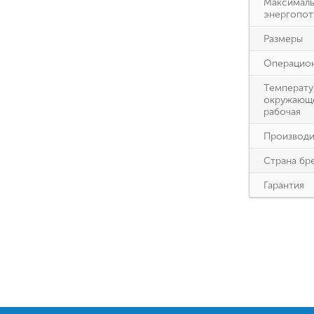
Максимал
энергопот
Размеры
Операцион
Температу
окружающ
рабочая
Производи
Страна бр
Гарантия